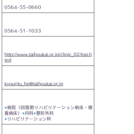
0564-55-0660
FAX番号
0564-51-1033
ホームページ
http://www.taihoukai.or.jp/clinic_02/top.h
tml
メールアドレス
kyouritu_hp@taihoukai.or.jp
診療について
●
病院（回復期リハビリテーション病床・療
養病床）
●
内科
●
整形外科
●
リハビリテーション科
診療時間