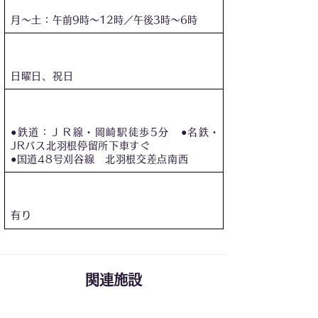
月～土：
午前9時～12時／午後3時～6時
休診日
日曜日、祝日
アクセス
●鉄道：ＪＲ線・岡崎駅徒歩5分 ●名鉄・
JRバス北羽根停留所下車すぐ
●国道48号刈谷線 北羽根交差点南西
​駐車場
有り
関連施設